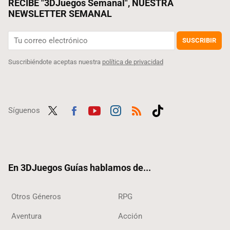
RECIBE "3DJuegos Semanal", NUESTRA
NEWSLETTER SEMANAL
SUSCRIBIR
Suscribiéndote aceptas nuestra
política de privacidad
Síguenos
Twit
Fac
Yout
Inst
RSS
Tikt
ter
ebo
ube
agra
ok
ok
m
En 3DJuegos Guías hablamos de...
Otros Géneros
RPG
Aventura
Acción