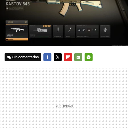
Sin comentarios
FACEBOOK
TWITTER
FLIPBOARD
E-
WHATSAPP
MAIL