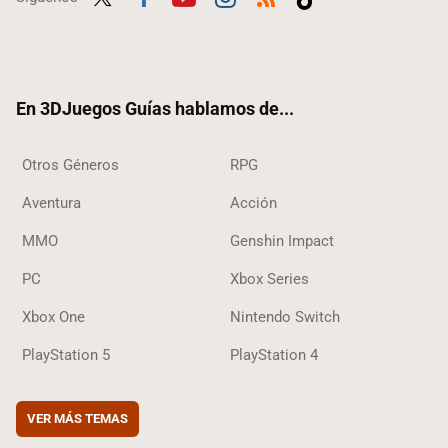
Twit
Fac
Yout
Inst
RSS
Tikt
ter
ebo
ube
agra
ok
ok
m
En 3DJuegos Guías hablamos de...
Otros Géneros
RPG
Aventura
Acción
MMO
Genshin Impact
PC
Xbox Series
Xbox One
Nintendo Switch
PlayStation 5
PlayStation 4
VER MÁS TEMAS