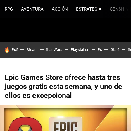
RPG
AVENTURA
ACCIÓN
ESTRATEGIA
GENSHIN 
HOY SE HABLA DE
Ps5
Steam
Star Wars
Playstation
Pc
Gta 6
S
Epic Games Store ofrece hasta tres
juegos gratis esta semana, y uno de
ellos es excepcional