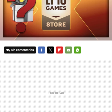
Sin comentarios
FACEBOOK
TWITTER
FLIPBOARD
E-
WHATSAPP
MAIL