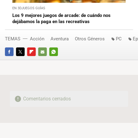
EN 3DJUEGOS GUÍAS
Los 9 mejores juegos de arcade: de cuándo nos
dejábamos la paga en las recreativas
TEMAS
Acción
Aventura
Otros Géneros
PC
Ep
FACEBOOK
TWITTER
FLIPBOARD
E-
WHATSAPP
MAIL
Comentarios cerrados