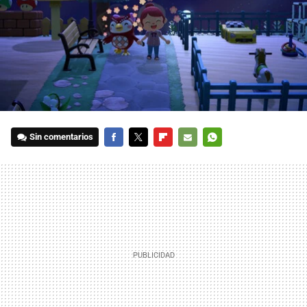
Sin comentarios
FACEBOOK
TWITTER
FLIPBOARD
E-
WHATSAPP
MAIL