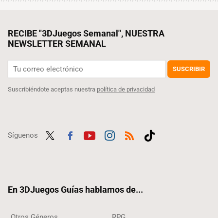
RECIBE "3DJuegos Semanal", NUESTRA
NEWSLETTER SEMANAL
SUSCRIBIR
Suscribiéndote aceptas nuestra
política de privacidad
Síguenos
Twit
Fac
Yout
Inst
RSS
Tikt
ter
ebo
ube
agra
ok
ok
m
En 3DJuegos Guías hablamos de...
Otros Géneros
RPG