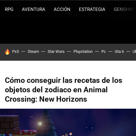
RPG
AVENTURA
ACCIÓN
ESTRATEGIA
GENSHIN 
HOY SE HABLA DE
Ps5
Steam
Star Wars
Playstation
Pc
Gta 6
U
Cómo conseguir las recetas de los
objetos del zodiaco en Animal
Crossing: New Horizons