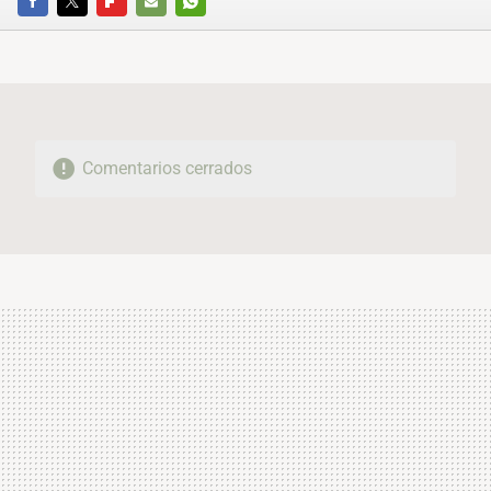
FACEBOOK
TWITTER
FLIPBOARD
E-
WHATSAPP
MAIL
Comentarios cerrados