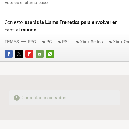
Este es el último paso
Con esto,
usarás la Llama Frenética para envolver en
caos al mundo.
TEMAS
RPG
PC
PS4
Xbox Series
Xbox O
FACEBOOK
TWITTER
FLIPBOARD
E-
WHATSAPP
MAIL
Comentarios cerrados