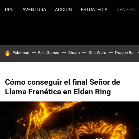
RPG
AVENTURA
ACCIÓN
ESTRATEGIA
GENSHIN 
HOY SE HABLA DE
Pokémon
Epic Games
Steam
Star Wars
Dragon Ball
Cómo conseguir el final Señor de
Llama Frenética en Elden Ring