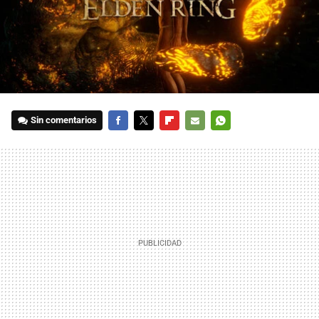
Sin comentarios
FACEBOOK
TWITTER
FLIPBOARD
E-
WHATSAPP
MAIL