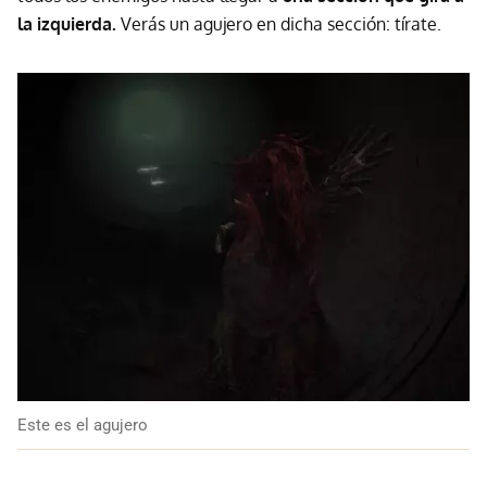
la izquierda.
Verás un agujero en dicha sección: tírate.
Este es el agujero