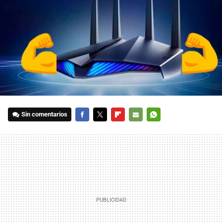
Sin comentarios
FACEBOOK
TWITTER
FLIPBOARD
E-
WHATSAPP
MAIL