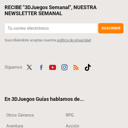
RECIBE "3DJuegos Semanal", NUESTRA
NEWSLETTER SEMANAL
SUSCRIBIR
Suscribiéndote aceptas nuestra
política de privacidad
Síguenos
Twit
Fac
Yout
Inst
RSS
Tikt
ter
ebo
ube
agra
ok
ok
m
En 3DJuegos Guías hablamos de...
Otros Géneros
RPG
Aventura
Acción