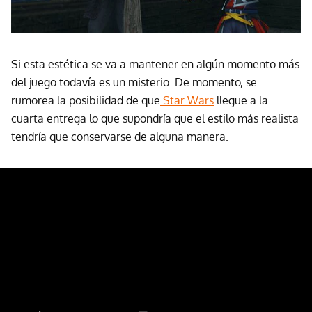
Si esta estética se va a mantener en algún momento más
del juego todavía es un misterio. De momento, se
rumorea la posibilidad de que
Star Wars
llegue a la
cuarta entrega lo que supondría que el estilo más realista
tendría que conservarse de alguna manera.