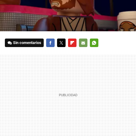
Sin comentarios
FACEBOOK
TWITTER
FLIPBOARD
E-
WHATSAPP
MAIL