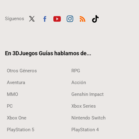
Síguenos
Twit
Fac
Yout
Inst
RSS
Tikt
ter
ebo
ube
agra
ok
ok
m
En 3DJuegos Guías hablamos de...
Otros Géneros
RPG
Aventura
Acción
MMO
Genshin Impact
PC
Xbox Series
Xbox One
Nintendo Switch
PlayStation 5
PlayStation 4