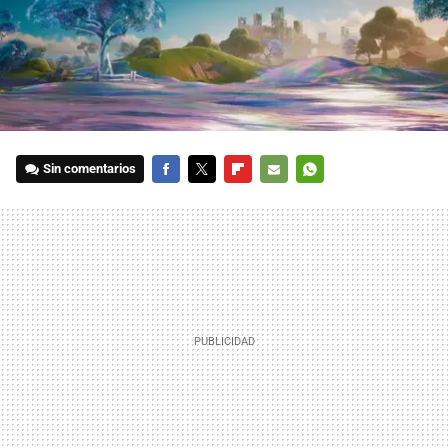
Sin comentarios
FACEBOOK
TWITTER
FLIPBOARD
E-
WHATSAPP
MAIL