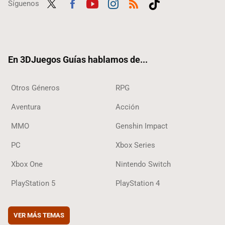
Síguenos
Twit
Fac
Yout
Inst
RSS
Tikt
ter
ebo
ube
agra
ok
ok
m
En 3DJuegos Guías hablamos de...
Otros Géneros
RPG
Aventura
Acción
MMO
Genshin Impact
PC
Xbox Series
Xbox One
Nintendo Switch
PlayStation 5
PlayStation 4
VER MÁS TEMAS