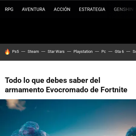
RPG
AVENTURA
ACCIÓN
ESTRATEGIA
GENSHIN 
HOY SE HABLA DE
Ps5
Steam
Star Wars
Playstation
Pc
Gta 6
S
Todo lo que debes saber del
armamento Evocromado de Fortnite