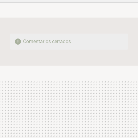
FACEBOOK
TWITTER
FLIPBOARD
E-
WHATSAPP
MAIL
Comentarios cerrados