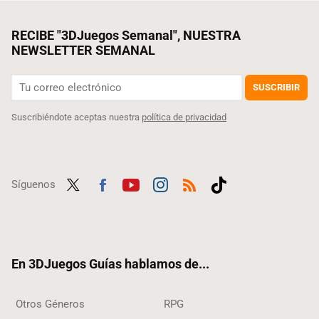
RECIBE "3DJuegos Semanal", NUESTRA
NEWSLETTER SEMANAL
SUSCRIBIR
Suscribiéndote aceptas nuestra
política de privacidad
Síguenos
Twit
Fac
Yout
Inst
RSS
Tikt
ter
ebo
ube
agra
ok
ok
m
En 3DJuegos Guías hablamos de...
Otros Géneros
RPG