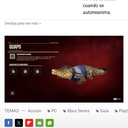
cuando se
autorreanima.
TEMAS
Acción
PC
Xbox Series
Guía
Play