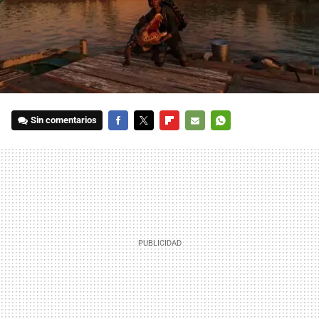
Sin comentarios
FACEBOOK
TWITTER
FLIPBOARD
E-
WHATSAPP
MAIL