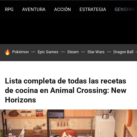
RPG
AVENTURA
ACCIÓN
ESTRATEGIA
GENSHIN 
HOY SE HABLA DE
Pokémon
Epic Games
Steam
Star Wars
Dragon Ball
Lista completa de todas las recetas
de cocina en Animal Crossing: New
Horizons