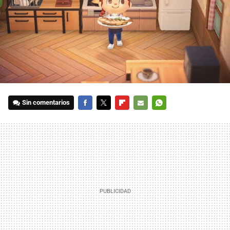
Sin comentarios
FACEBOOK
TWITTER
FLIPBOARD
E-
WHATSAPP
MAIL