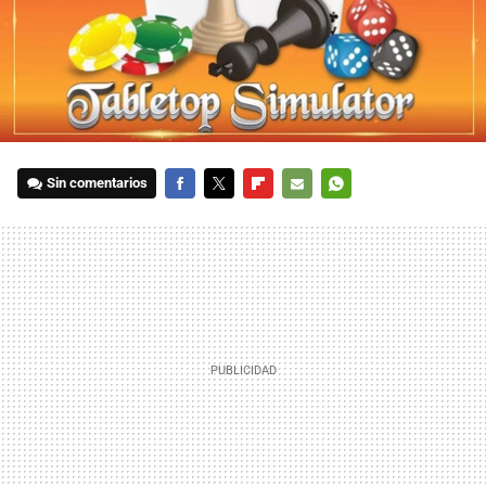
Sin comentarios
FACEBOOK
TWITTER
FLIPBOARD
E-
WHATSAPP
MAIL