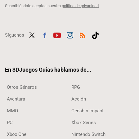
Suscribiéndote aceptas nuestra
política de privacidad
Síguenos
Twit
Fac
Yout
Inst
RSS
Tikt
ter
ebo
ube
agra
ok
ok
m
En 3DJuegos Guías hablamos de...
Otros Géneros
RPG
Aventura
Acción
MMO
Genshin Impact
PC
Xbox Series
Xbox One
Nintendo Switch