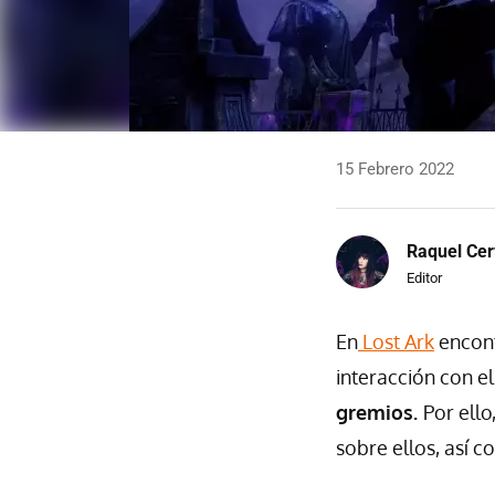
15 Febrero 2022
Raquel Cer
Editor
En
Lost Ark
encont
interacción con e
gremios.
Por ello
sobre ellos, así c