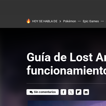
HOY SE HABLA DE
Pokémon
Epic Games
Guía de Lost A
funcionamient
Sin comentarios
FACEBOOK
TWITTER
FLIPBOARD
E-
MAIL