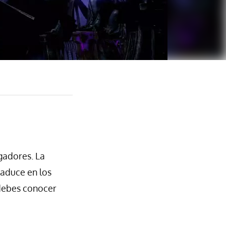
gadores. La
raduce en los
 debes conocer