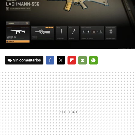
Sin comentarios
FACEBOOK
TWITTER
FLIPBOARD
E-
WHATSAPP
MAIL