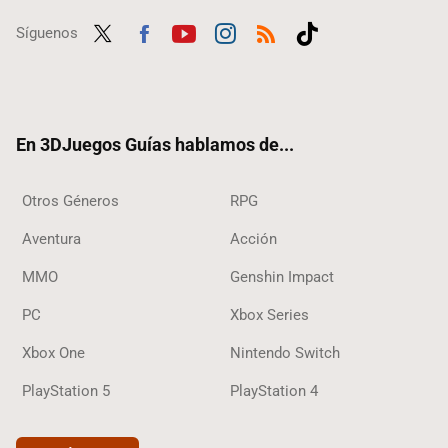
Síguenos
Twit
Fac
Yout
Inst
RSS
Tikt
ter
ebo
ube
agra
ok
ok
m
En 3DJuegos Guías hablamos de...
Otros Géneros
RPG
Aventura
Acción
MMO
Genshin Impact
PC
Xbox Series
Xbox One
Nintendo Switch
PlayStation 5
PlayStation 4