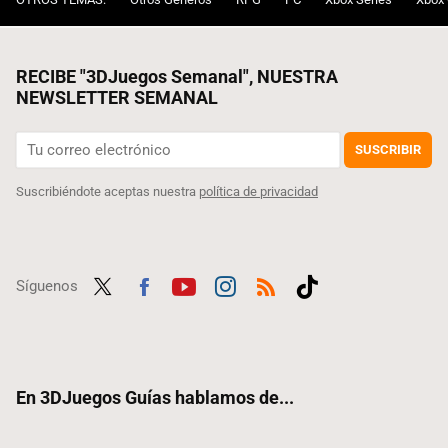
RECIBE "3DJuegos Semanal", NUESTRA
NEWSLETTER SEMANAL
SUSCRIBIR
Suscribiéndote aceptas nuestra
política de privacidad
Síguenos
Twit
Fac
Yout
Inst
RSS
Tikt
ter
ebo
ube
agra
ok
ok
m
En 3DJuegos Guías hablamos de...