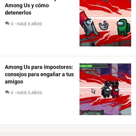
Among Us y cómo
detenerlos
COMENTARIOS
0
HACE 5 AÑOS
Among Us para impostores:
consejos para engañar a tus
amigos
COMENTARIOS
0
HACE 5 AÑOS