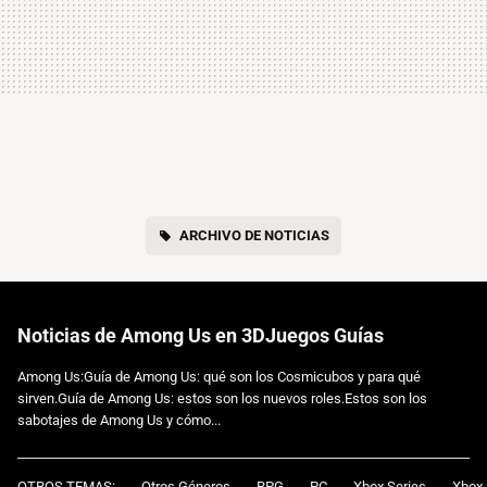
ARCHIVO DE NOTICIAS
Noticias de Among Us en 3DJuegos Guías
Among Us:Guía de Among Us: qué son los Cosmicubos y para qué
sirven.Guía de Among Us: estos son los nuevos roles.Estos son los
sabotajes de Among Us y cómo...
OTROS TEMAS:
Otros Géneros
RPG
PC
Xbox Series
Xbox