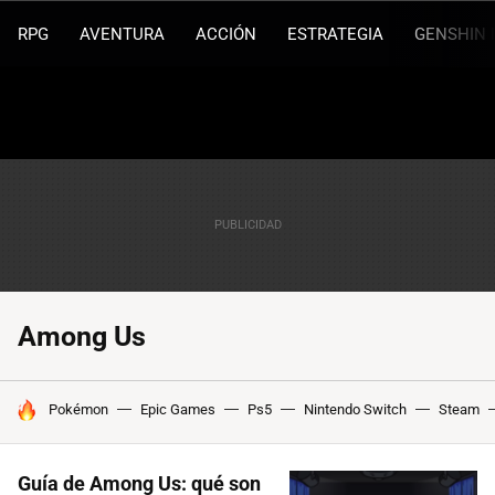
RPG
AVENTURA
ACCIÓN
ESTRATEGIA
GENSHIN 
Among Us
HOY SE HABLA DE
Pokémon
Epic Games
Ps5
Nintendo Switch
Steam
Guía de Among Us: qué son