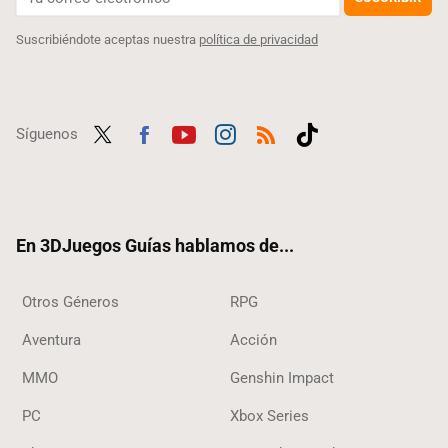
Suscribiéndote aceptas nuestra
política de privacidad
Síguenos
Twit
Fac
Yout
Inst
RSS
Tikt
ter
ebo
ube
agra
ok
ok
m
En 3DJuegos Guías hablamos de...
Otros Géneros
RPG
Aventura
Acción
MMO
Genshin Impact
PC
Xbox Series