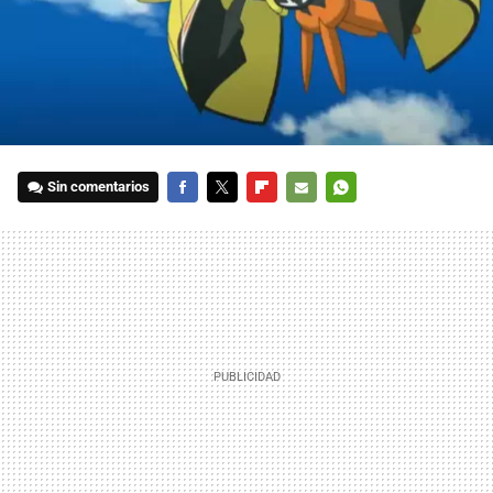
Sin comentarios
FACEBOOK
TWITTER
FLIPBOARD
E-
WHATSAPP
MAIL