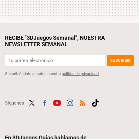
RECIBE "3DJuegos Semanal", NUESTRA
NEWSLETTER SEMANAL
SUSCRIBIR
Suscribiéndote aceptas nuestra
política de privacidad
Síguenos
Twit
Fac
Yout
Inst
RSS
Tikt
ter
ebo
ube
agra
ok
ok
m
En 3DJuegos Guías hablamos de...