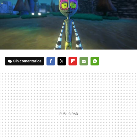
Sin comentarios
FACEBOOK
TWITTER
FLIPBOARD
E-
WHATSAPP
MAIL