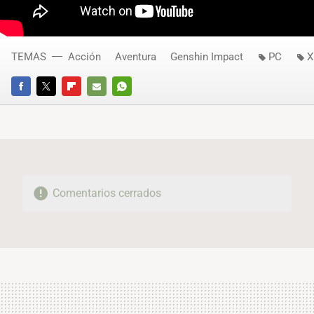
TEMAS
Acción
Aventura
Genshin Impact
PC
X
FACEBOOK
TWITTER
FLIPBOARD
E-
WHATSAPP
MAIL
Comentarios cerrados