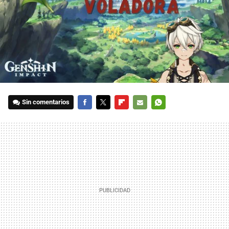
Sin comentarios
FACEBOOK
TWITTER
FLIPBOARD
E-
WHATSAPP
MAIL