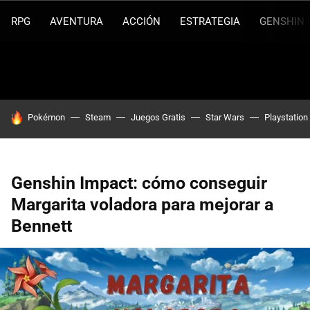
RPG
AVENTURA
ACCIÓN
ESTRATEGIA
GENSHIN 
HOY SE HABLA DE
Pokémon
Steam
Juegos Gratis
Star Wars
Playstation
Genshin Impact: cómo conseguir
Margarita voladora para mejorar a
Bennett