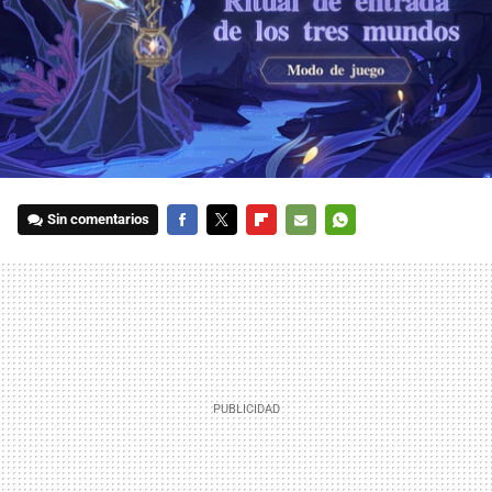
Sin comentarios
FACEBOOK
TWITTER
FLIPBOARD
E-
WHATSAPP
MAIL