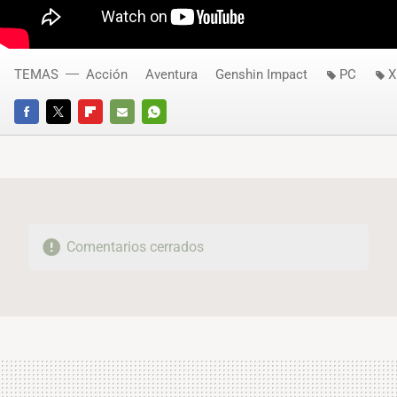
TEMAS
Acción
Aventura
Genshin Impact
PC
X
FACEBOOK
TWITTER
FLIPBOARD
E-
WHATSAPP
MAIL
Comentarios cerrados