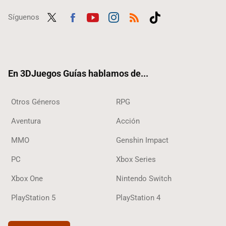
Síguenos
Twit
Fac
Yout
Inst
RSS
Tikt
ter
ebo
ube
agra
ok
ok
m
En 3DJuegos Guías hablamos de...
Otros Géneros
RPG
Aventura
Acción
MMO
Genshin Impact
PC
Xbox Series
Xbox One
Nintendo Switch
PlayStation 5
PlayStation 4