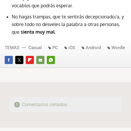
vocablos que podrás esperar.
No hagas trampas, que te sentirás decepcionado/a, y
sobre todo no desveles la palabra a otras personas,
que
sienta muy mal
.
TEMAS
Casual
PC
iOS
Android
Wordle
FACEBOOK
TWITTER
FLIPBOARD
E-
WHATSAPP
MAIL
Comentarios cerrados