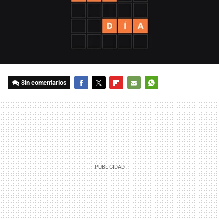
Sin comentarios
FACEBOOK
TWITTER
FLIPBOARD
E-
WHATSAPP
MAIL