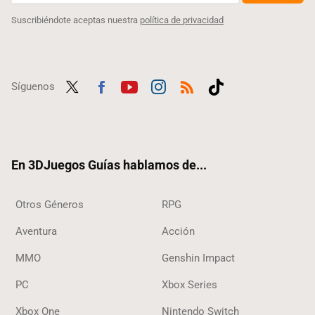
Suscribiéndote aceptas nuestra
política de privacidad
Síguenos
Twit
Fac
Yout
Inst
RSS
Tikt
ter
ebo
ube
agra
ok
ok
m
En 3DJuegos Guías hablamos de...
Otros Géneros
RPG
Aventura
Acción
MMO
Genshin Impact
PC
Xbox Series
Xbox One
Nintendo Switch