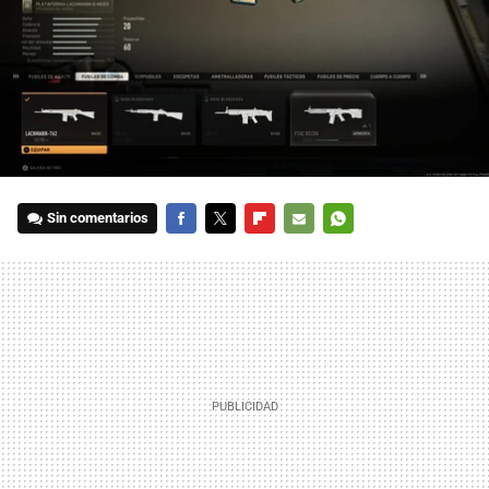
Sin comentarios
FACEBOOK
TWITTER
FLIPBOARD
E-
WHATSAPP
MAIL