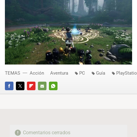
TEMAS
Acción
Aventura
PC
Guía
PlayStatio
FACEBOOK
TWITTER
FLIPBOARD
E-
WHATSAPP
MAIL
Comentarios cerrados