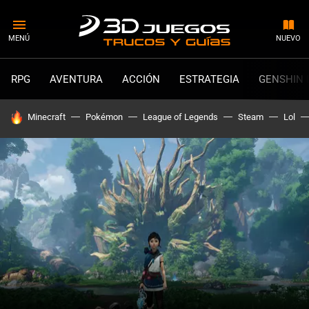
MENÚ
NUEVO
RPG
AVENTURA
ACCIÓN
ESTRATEGIA
GENSHIN 
HOY SE HABLA DE
Minecraft
Pokémon
League of Legends
Steam
Lol