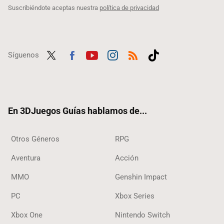
Suscribiéndote aceptas nuestra
política de privacidad
Síguenos
Twit
Fac
Yout
Inst
RSS
Tikt
ter
ebo
ube
agra
ok
ok
m
En 3DJuegos Guías hablamos de...
Otros Géneros
RPG
Aventura
Acción
MMO
Genshin Impact
PC
Xbox Series
Xbox One
Nintendo Switch