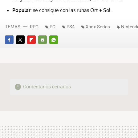
Popular
: se consigue con las runas Ort + Sol.
TEMAS
RPG
PC
PS4
Xbox Series
Nintend
FACEBOOK
TWITTER
FLIPBOARD
E-
WHATSAPP
MAIL
Comentarios cerrados