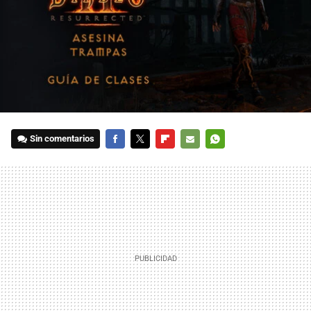
Sin comentarios
FACEBOOK
TWITTER
FLIPBOARD
E-
WHATSAPP
MAIL