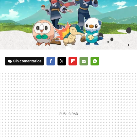
Sin comentarios
FACEBOOK
TWITTER
FLIPBOARD
E-
WHATSAPP
MAIL