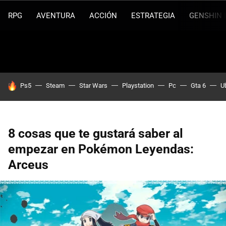
RPG
AVENTURA
ACCIÓN
ESTRATEGIA
GENSHIN 
HOY SE HABLA DE
Ps5
Steam
Star Wars
Playstation
Pc
Gta 6
U
8 cosas que te gustará saber al
empezar en Pokémon Leyendas:
Arceus