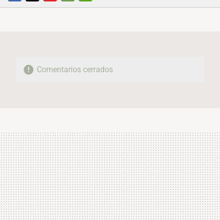
FACEBOOK
TWITTER
FLIPBOARD
E-
WHATSAPP
MAIL
Comentarios cerrados