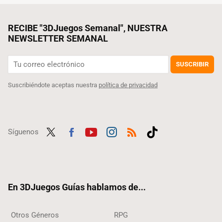
RECIBE "3DJuegos Semanal", NUESTRA
NEWSLETTER SEMANAL
SUSCRIBIR
Suscribiéndote aceptas nuestra
política de privacidad
Síguenos
Twit
Fac
Yout
Inst
RSS
Tikt
ter
ebo
ube
agra
ok
ok
m
En 3DJuegos Guías hablamos de...
Otros Géneros
RPG