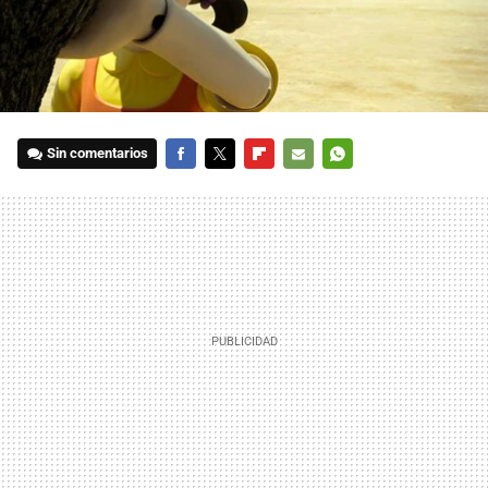
Sin comentarios
FACEBOOK
TWITTER
FLIPBOARD
E-
WHATSAPP
MAIL