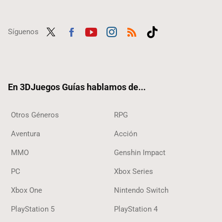
Síguenos
Twit
Fac
Yout
Inst
RSS
Tikt
ter
ebo
ube
agra
ok
ok
m
En 3DJuegos Guías hablamos de...
Otros Géneros
RPG
Aventura
Acción
MMO
Genshin Impact
PC
Xbox Series
Xbox One
Nintendo Switch
PlayStation 5
PlayStation 4