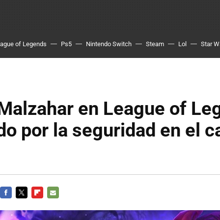
ague of Legends
Ps5
Nintendo Switch
Steam
Lol
Star W
 Malzahar en League of Le
o por la seguridad en el ca
FACEBOOK
TWITTER
FLIPBOARD
E-
MAIL