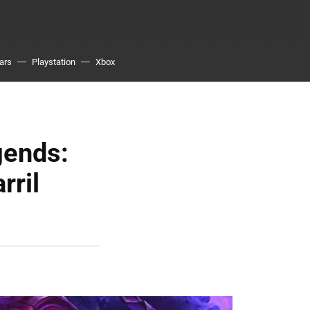
ars
Playstation
Xbox
gends:
rril