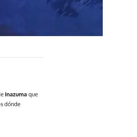
de
Inazuma
que
mos dónde