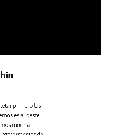
hin
letar primero las
remos es al oeste
demos morir a
 "Cazatormentas de