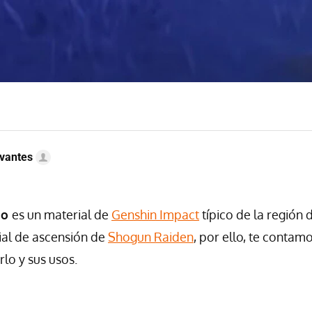
vantes
mo
es un material de
Genshin Impact
típico de la región 
ial de ascensión de
Shogun Raiden
, por ello, te conta
lo y sus usos.