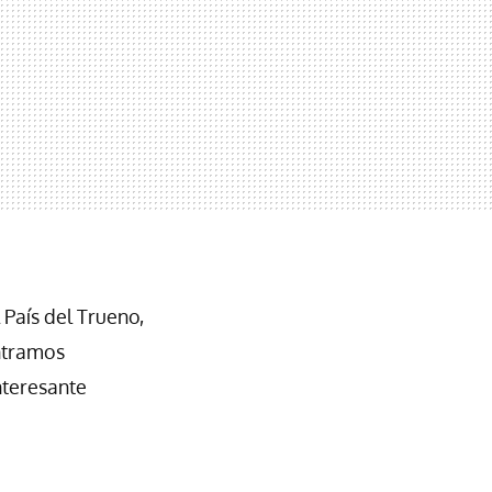
 País del Trueno,
ntramos
interesante