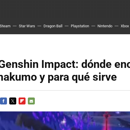
Steam
Star Wars
Dragon Ball
Playstation
Nintendo
Xbox
Genshin Impact: dónde en
makumo y para qué sirve
FACEBOOK
TWITTER
FLIPBOARD
E-
MAIL