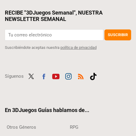
RECIBE "3DJuegos Semanal", NUESTRA
NEWSLETTER SEMANAL
SUSCRIBIR
Suscribiéndote aceptas nuestra
política de privacidad
Síguenos
Twit
Fac
Yout
Inst
RSS
Tikt
ter
ebo
ube
agra
ok
ok
m
En 3DJuegos Guías hablamos de...
Otros Géneros
RPG