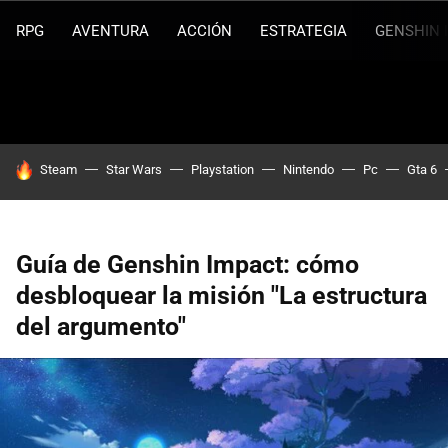
RPG
AVENTURA
ACCIÓN
ESTRATEGIA
GENSHIN 
HOY SE HABLA DE
Steam
Star Wars
Playstation
Nintendo
Pc
Gta 6
Guía de Genshin Impact: cómo
desbloquear la misión "La estructura
del argumento"