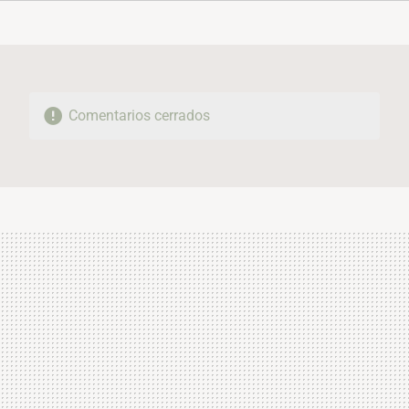
FACEBOOK
TWITTER
FLIPBOARD
E-
WHATSAPP
MAIL
Comentarios cerrados