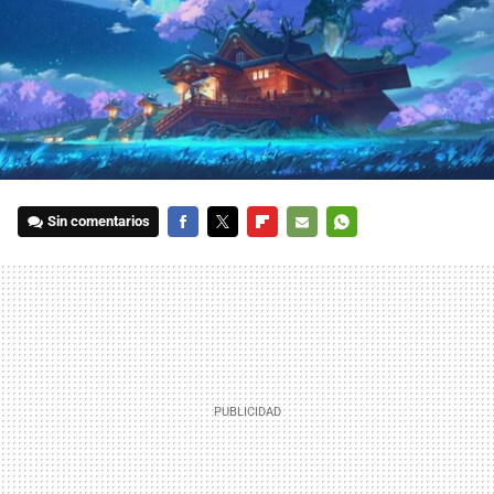
Sin comentarios
FACEBOOK
TWITTER
FLIPBOARD
E-
WHATSAPP
MAIL