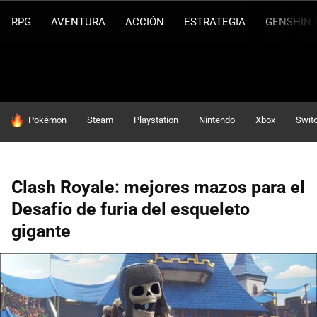
RPG
AVENTURA
ACCIÓN
ESTRATEGIA
GENSHIN 
HOY SE HABLA DE
Pokémon
Steam
Playstation
Nintendo
Xbox
Swit
Clash Royale: mejores mazos para el
Desafío de furia del esqueleto
gigante