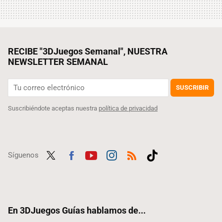
RECIBE "3DJuegos Semanal", NUESTRA
NEWSLETTER SEMANAL
SUSCRIBIR
Suscribiéndote aceptas nuestra
política de privacidad
Síguenos
Twit
Fac
Yout
Inst
RSS
Tikt
ter
ebo
ube
agra
ok
ok
m
En 3DJuegos Guías hablamos de...