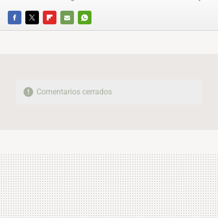
FACEBOOK
TWITTER
FLIPBOARD
E-
WHATSAPP
MAIL
Comentarios cerrados