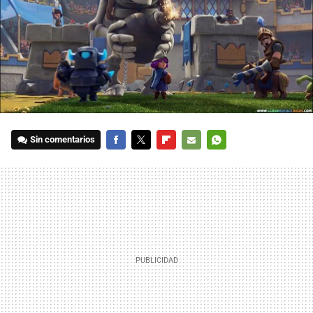
Sin comentarios
FACEBOOK
TWITTER
FLIPBOARD
E-
WHATSAPP
MAIL