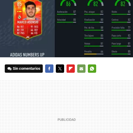
Sin comentarios
FACEBOOK
TWITTER
FLIPBOARD
E-
WHATSAPP
MAIL