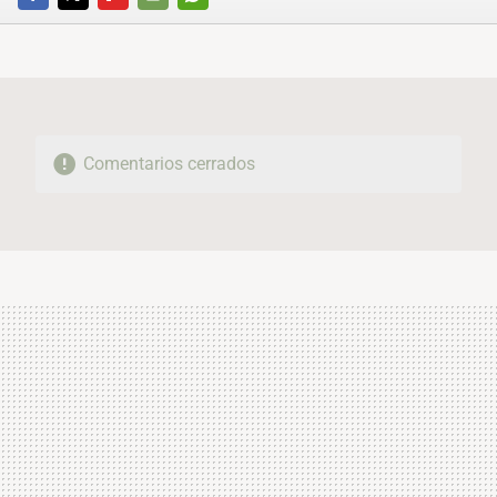
FACEBOOK
TWITTER
FLIPBOARD
E-
WHATSAPP
MAIL
Comentarios cerrados