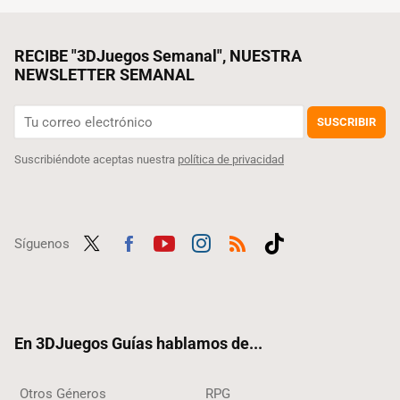
RECIBE "3DJuegos Semanal", NUESTRA
NEWSLETTER SEMANAL
SUSCRIBIR
Suscribiéndote aceptas nuestra
política de privacidad
Síguenos
Twit
Fac
Yout
Inst
RSS
Tikt
ter
ebo
ube
agra
ok
ok
m
En 3DJuegos Guías hablamos de...
Otros Géneros
RPG