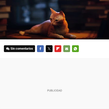
Sin comentarios
FACEBOOK
TWITTER
FLIPBOARD
E-
WHATSAPP
MAIL