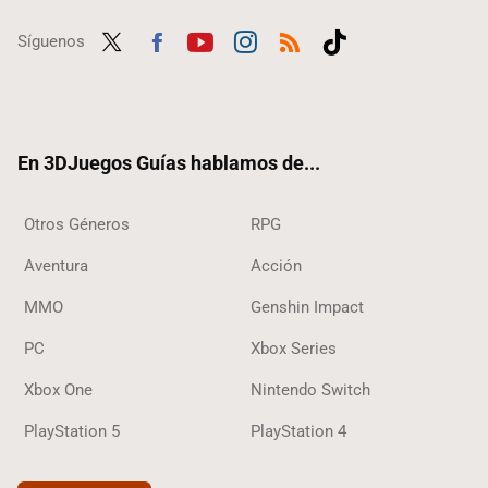
Síguenos
Twit
Fac
Yout
Inst
RSS
Tikt
ter
ebo
ube
agra
ok
ok
m
En 3DJuegos Guías hablamos de...
Otros Géneros
RPG
Aventura
Acción
MMO
Genshin Impact
PC
Xbox Series
Xbox One
Nintendo Switch
PlayStation 5
PlayStation 4