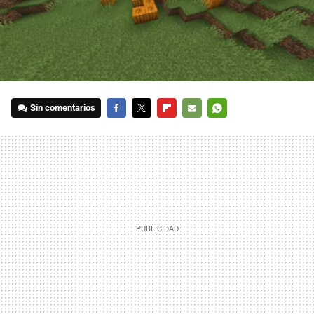
Sin comentarios
FACEBOOK
TWITTER
FLIPBOARD
E-
WHATSAPP
MAIL