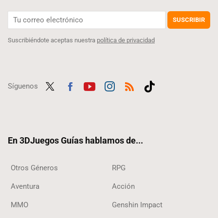
SUSCRIBIR
Suscribiéndote aceptas nuestra
política de privacidad
Síguenos
Twit
Fac
Yout
Inst
RSS
Tikt
ter
ebo
ube
agra
ok
ok
m
En 3DJuegos Guías hablamos de...
Otros Géneros
RPG
Aventura
Acción
MMO
Genshin Impact