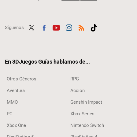
Síguenos
Twit
Fac
Yout
Inst
RSS
Tikt
ter
ebo
ube
agra
ok
ok
m
En 3DJuegos Guías hablamos de...
Otros Géneros
RPG
Aventura
Acción
MMO
Genshin Impact
PC
Xbox Series
Xbox One
Nintendo Switch