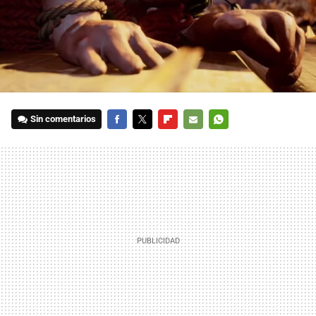
Sin comentarios
FACEBOOK
TWITTER
FLIPBOARD
E-
WHATSAPP
MAIL