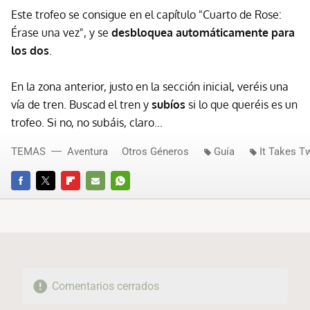
Este trofeo se consigue en el capítulo "Cuarto de Rose:
Érase una vez", y se
desbloquea automáticamente para
los dos
.
En la zona anterior, justo en la sección inicial, veréis una
vía de tren. Buscad el tren y
subíos
si lo que queréis es un
trofeo. Si no, no subáis, claro...
TEMAS
Aventura
Otros Géneros
Guía
It Takes T
FACEBOOK
TWITTER
FLIPBOARD
E-
WHATSAPP
MAIL
Comentarios cerrados