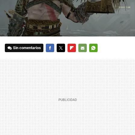
Sin comentarios
FACEBOOK
TWITTER
FLIPBOARD
E-
WHATSAPP
MAIL