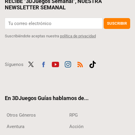
RECIBE "3DJuegos Semanal", NUESTRA
NEWSLETTER SEMANAL
SUSCRIBIR
Suscribiéndote aceptas nuestra
política de privacidad
Síguenos
Twit
Fac
Yout
Inst
RSS
Tikt
ter
ebo
ube
agra
ok
ok
m
En 3DJuegos Guías hablamos de...
Otros Géneros
RPG
Aventura
Acción