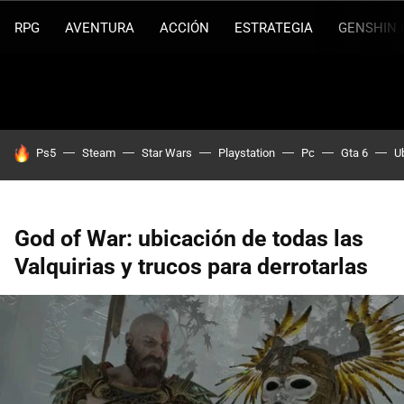
RPG
AVENTURA
ACCIÓN
ESTRATEGIA
GENSHIN 
HOY SE HABLA DE
Ps5
Steam
Star Wars
Playstation
Pc
Gta 6
U
God of War: ubicación de todas las
Valquirias y trucos para derrotarlas