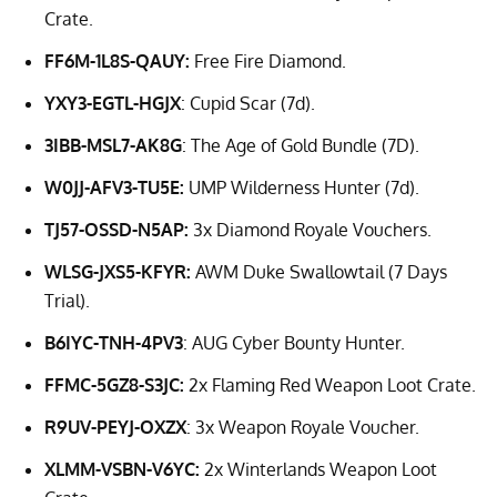
Crate.
FF6M-1L8S-QAUY:
Free Fire Diamond.
YXY3-EGTL-HGJX
: Cupid Scar (7d).
3IBB-MSL7-AK8G
: The Age of Gold Bundle (7D).
W0JJ-AFV3-TU5E:
UMP Wilderness Hunter (7d).
TJ57-OSSD-N5AP:
3x Diamond Royale Vouchers.
WLSG-JXS5-KFYR:
AWM Duke Swallowtail (7 Days
Trial).
B6IYC-TNH-4PV3
: AUG Cyber Bounty Hunter.
FFMC-5GZ8-S3JC:
2x Flaming Red Weapon Loot Crate.
R9UV-PEYJ-OXZX
: 3x Weapon Royale Voucher.
XLMM-VSBN-V6YC:
2x Winterlands Weapon Loot