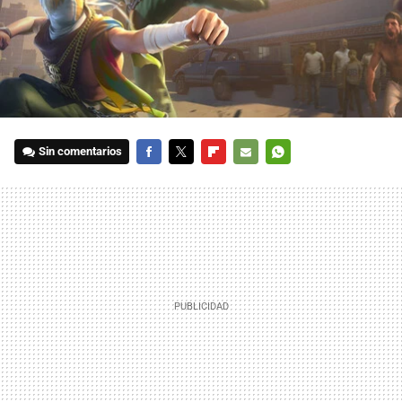
Sin comentarios
FACEBOOK
TWITTER
FLIPBOARD
E-
WHATSAPP
MAIL