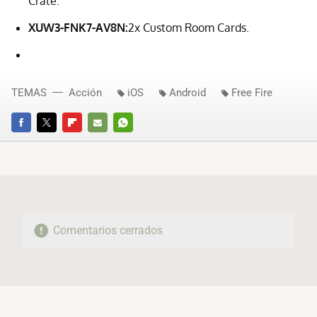
Crate.
XUW3-FNK7-AV8N:
2x Custom Room Cards.
TEMAS
Acción
iOS
Android
Free Fire
FACEBOOK
TWITTER
FLIPBOARD
E-
WHATSAPP
MAIL
Comentarios cerrados