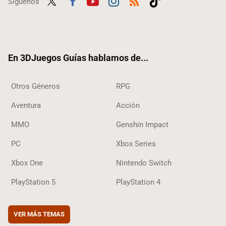
Síguenos
Twit
Fac
Yout
Inst
RSS
Tikt
ter
ebo
ube
agra
ok
ok
m
En 3DJuegos Guías hablamos de...
Otros Géneros
RPG
Aventura
Acción
MMO
Genshin Impact
PC
Xbox Series
Xbox One
Nintendo Switch
PlayStation 5
PlayStation 4
VER MÁS TEMAS