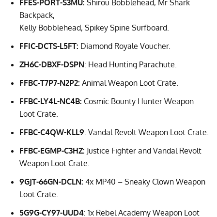
FFES-PORT-S3MU:
Shirou Bobblehead, Mr Shark
Backpack,
Kelly Bobblehead, Spikey Spine Surfboard.
FFIC-DCTS-L5FT:
Diamond Royale Voucher.
ZH6C-DBXF-DSPN
: Head Hunting Parachute.
FFBC-T7P7-N2P2:
Animal Weapon Loot Crate.
FFBC-LY4L-NC4B:
Cosmic Bounty Hunter Weapon
Loot Crate.
FFBC-C4QW-KLL9
: Vandal Revolt Weapon Loot Crate.
FFBC-EGMP-C3HZ:
Justice Fighter and Vandal Revolt
Weapon Loot Crate.
9GJT-66GN-DCLN:
4x MP40 – Sneaky Clown Weapon
Loot Crate.
5G9G-CY97-UUD4
: 1x Rebel Academy Weapon Loot