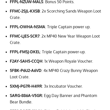
FFPL-NZUW-MALS
: Bonus 50 Points.
FFMC-2SJL-KXSB
: 2x Scorching Sands Weapon Loot
Crate.
FFPL-OWHA-NSMA
: Triple Captain power up.
FFMC-LJES-SCR7
: 2x MP40 New Year Weapon Loot
Crate.
FFPL-FMSJ-DKEL
: Triple Captain power-up.
F2AY-SAH5-CCQH
: 1x Weapon Royale Voucher.
5FBK-P6U2-A6VD
: 4x MP40 Crazy Bunny Weapon
Loot Crate.
5XMJ-PG7R-H49R
: 3x Incubator Voucher.
SARG-886A-V5GR:
Egg Day Banner and Phantom
Bear Bundle.