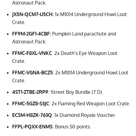
Astronaut Pack.
JX5N-QCM7-U5CH:
1x M1014 Underground Howl Loot
Crate.
FF9M-2GF1-4CBF:
Pumpkin Land parachute and
Astronaut Pack.
FFMC-F8XL-VNKC
: 2x Death’s Eye Weapon Loot
Crate.
FFMC-VGNA-BCZ5
: 2x M1014 Underground Howl Loot
Crate.
4ST1-ZTBE-2RP9
: Street Boy Bundle (7 D).
FFMC-5GZ8-S3JC
: 2x Flaming Red Weapon Loot Crate.
ECSM-H8ZK-763Q
: 1x Diamond Royale Voucher.
FFPL-PQXX-ENMS
: Bonus 50 points.