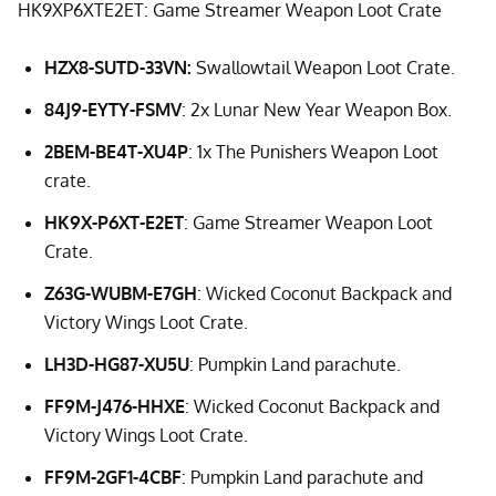
HK9XP6XTE2ET: Game Streamer Weapon Loot Crate
HZX8-SUTD-33VN:
Swallowtail Weapon Loot Crate.
84J9-EYTY-FSMV
: 2x Lunar New Year Weapon Box.
2BEM-BE4T-XU4P
: 1x The Punishers Weapon Loot
crate.
HK9X-P6XT-E2ET
: Game Streamer Weapon Loot
Crate.
Z63G-WUBM-E7GH
: Wicked Coconut Backpack and
Victory Wings Loot Crate.
LH3D-HG87-XU5U
: Pumpkin Land parachute.
FF9M-J476-HHXE
: Wicked Coconut Backpack and
Victory Wings Loot Crate.
FF9M-2GF1-4CBF
: Pumpkin Land parachute and