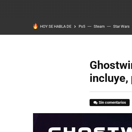
HOY SE HABLA DE
Ps5
Steam
Star Wars
Ghostwir
incluye,
Sin comentarios