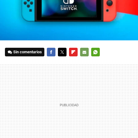
Sin comentarios
FACEBOOK
TWITTER
FLIPBOARD
E-
WHATSAPP
MAIL