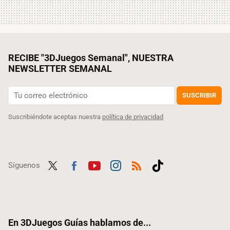
RECIBE "3DJuegos Semanal", NUESTRA
NEWSLETTER SEMANAL
SUSCRIBIR
Suscribiéndote aceptas nuestra
política de privacidad
Síguenos
Twit
Fac
Yout
Inst
RSS
Tikt
ter
ebo
ube
agra
ok
ok
m
En 3DJuegos Guías hablamos de...