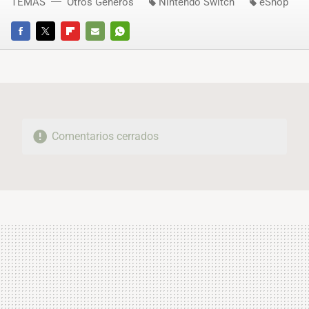
TEMAS
Otros Géneros
Nintendo Switch
eShop
FACEBOOK
TWITTER
FLIPBOARD
E-
WHATSAPP
MAIL
Comentarios cerrados