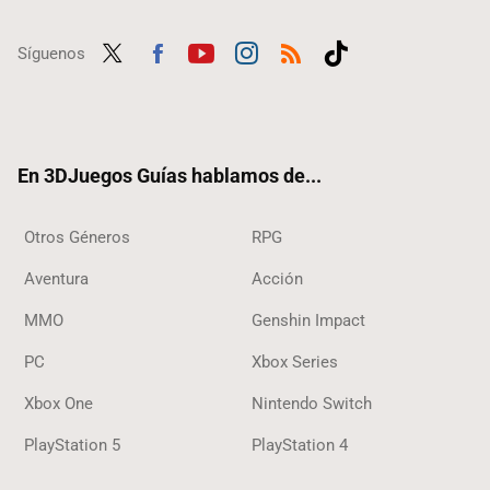
Síguenos
Twit
Fac
Yout
Inst
RSS
Tikt
ter
ebo
ube
agra
ok
ok
m
En 3DJuegos Guías hablamos de...
Otros Géneros
RPG
Aventura
Acción
MMO
Genshin Impact
PC
Xbox Series
Xbox One
Nintendo Switch
PlayStation 5
PlayStation 4