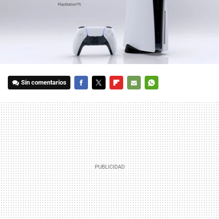
Sin comentarios
FACEBOOK
TWITTER
FLIPBOARD
E-
WHATSAPP
MAIL