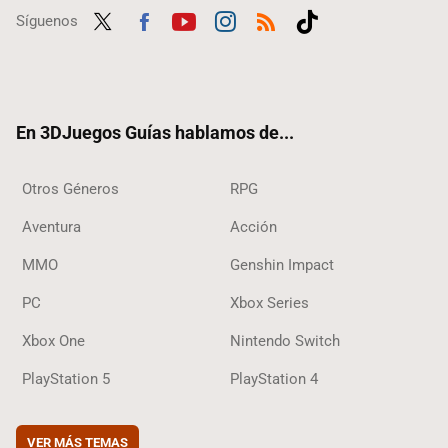
Síguenos
Twit
Fac
Yout
Inst
RSS
Tikt
ter
ebo
ube
agra
ok
ok
m
En 3DJuegos Guías hablamos de...
Otros Géneros
RPG
Aventura
Acción
MMO
Genshin Impact
PC
Xbox Series
Xbox One
Nintendo Switch
PlayStation 5
PlayStation 4
VER MÁS TEMAS