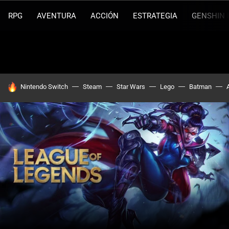
RPG
AVENTURA
ACCIÓN
ESTRATEGIA
GENSHIN 
HOY SE HABLA DE
Nintendo Switch
Steam
Star Wars
Lego
Batman