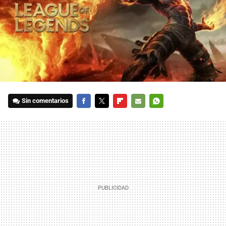
Sin comentarios
FACEBOOK
TWITTER
FLIPBOARD
E-
WHATSAPP
MAIL