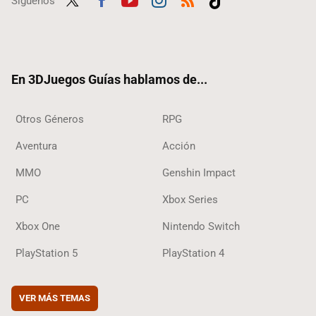
Síguenos
Twit
Fac
Yout
Inst
RSS
Tikt
ter
ebo
ube
agra
ok
ok
m
En 3DJuegos Guías hablamos de...
Otros Géneros
RPG
Aventura
Acción
MMO
Genshin Impact
PC
Xbox Series
Xbox One
Nintendo Switch
PlayStation 5
PlayStation 4
VER MÁS TEMAS