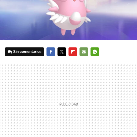
Sin comentarios
FACEBOOK
TWITTER
FLIPBOARD
E-
WHATSAPP
MAIL