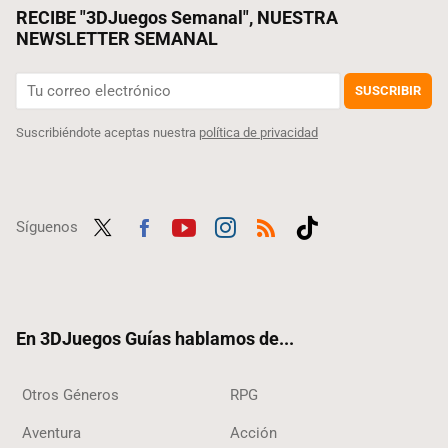
RECIBE "3DJuegos Semanal", NUESTRA
NEWSLETTER SEMANAL
SUSCRIBIR
Suscribiéndote aceptas nuestra
política de privacidad
Síguenos
Twit
Fac
Yout
Inst
RSS
Tikt
ter
ebo
ube
agra
ok
ok
m
En 3DJuegos Guías hablamos de...
Otros Géneros
RPG
Aventura
Acción