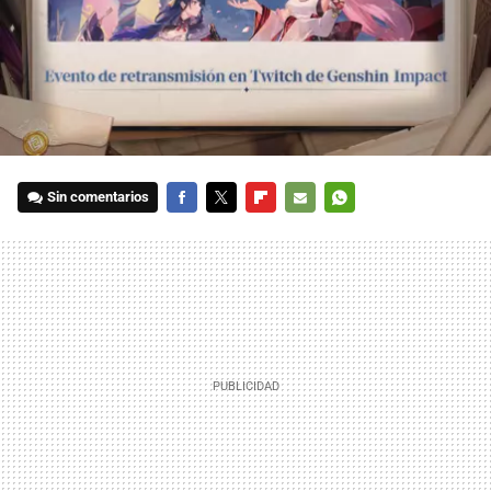
Sin comentarios
FACEBOOK
TWITTER
FLIPBOARD
E-
WHATSAPP
MAIL