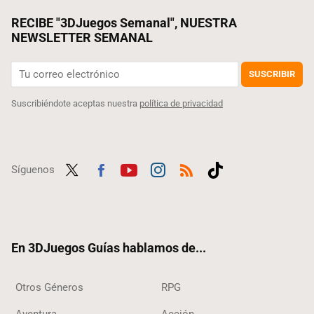
RECIBE "3DJuegos Semanal", NUESTRA
NEWSLETTER SEMANAL
SUSCRIBIR
Suscribiéndote aceptas nuestra
política de privacidad
Síguenos
Twit
Fac
Yout
Inst
RSS
Tikt
ter
ebo
ube
agra
ok
ok
m
En 3DJuegos Guías hablamos de...
Otros Géneros
RPG