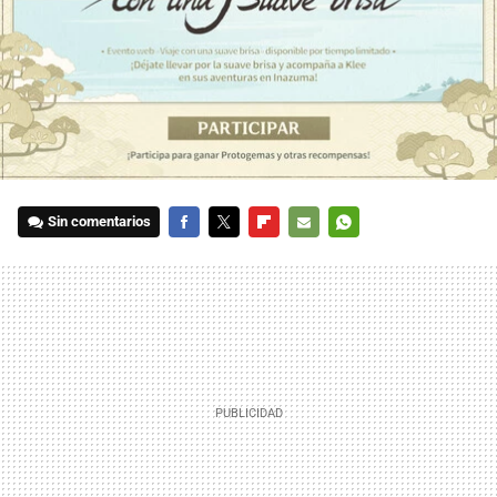
Sin comentarios
FACEBOOK
TWITTER
FLIPBOARD
E-
WHATSAPP
MAIL