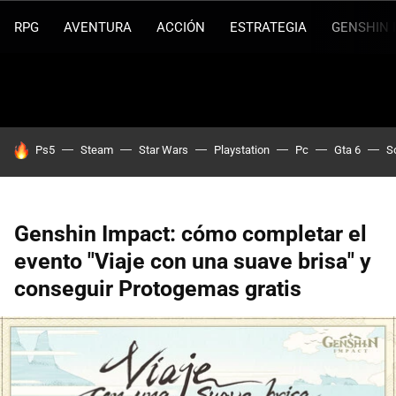
RPG
AVENTURA
ACCIÓN
ESTRATEGIA
GENSHIN 
HOY SE HABLA DE
Ps5
Steam
Star Wars
Playstation
Pc
Gta 6
S
Genshin Impact: cómo completar el
evento "Viaje con una suave brisa" y
conseguir Protogemas gratis