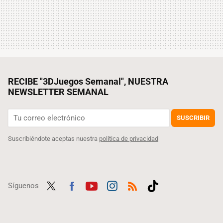
RECIBE "3DJuegos Semanal", NUESTRA
NEWSLETTER SEMANAL
SUSCRIBIR
Suscribiéndote aceptas nuestra
política de privacidad
Síguenos
Twit
Fac
Yout
Inst
RSS
Tikt
ter
ebo
ube
agra
ok