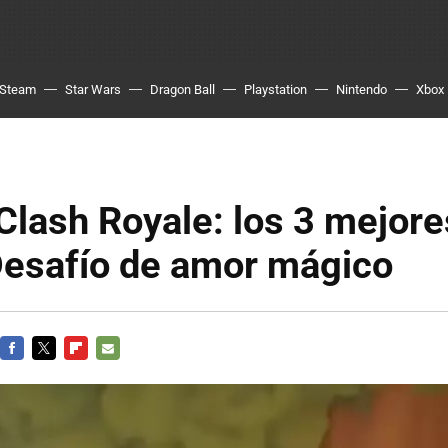
Steam
Star Wars
Dragon Ball
Playstation
Nintendo
Xbox
Clash Royale: los 3 mejor
Desafío de amor mágico
FACEBOOK
TWITTER
FLIPBOARD
E-
MAIL