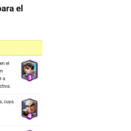
ara el
en el
en
r a
ctiva.
s, cuya