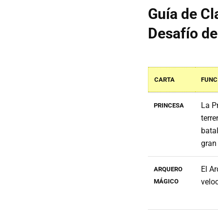
Guía de Cl
Desafío d
CARTA
FUNC
La P
PRINCESA
terre
bata
gran
El A
ARQUERO
veloc
MÁGICO