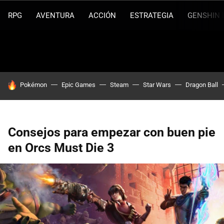
RPG
AVENTURA
ACCIÓN
ESTRATEGIA
GENSHIN 
HOY SE HABLA DE
Pokémon
Epic Games
Steam
Star Wars
Dragon Ball
Consejos para empezar con buen pie
en Orcs Must Die 3