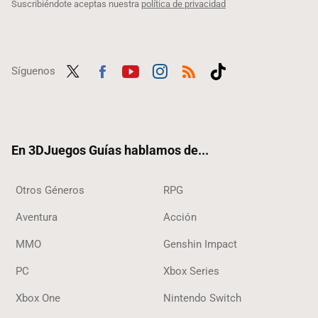
Suscribiéndote aceptas nuestra
política de privacidad
Síguenos
Twit
Fac
Yout
Inst
RSS
Tikt
ter
ebo
ube
agra
ok
ok
m
En 3DJuegos Guías hablamos de...
Otros Géneros
RPG
Aventura
Acción
MMO
Genshin Impact
PC
Xbox Series
Xbox One
Nintendo Switch