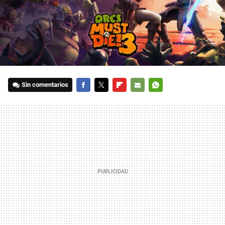
Sin comentarios
FACEBOOK
TWITTER
FLIPBOARD
E-
WHATSAPP
MAIL