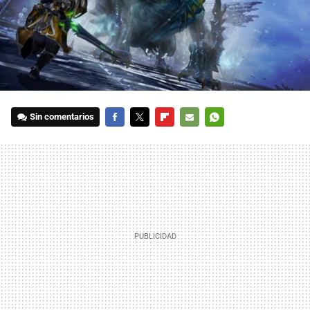
Sin comentarios
FACEBOOK
TWITTER
FLIPBOARD
E-
WHATSAPP
MAIL