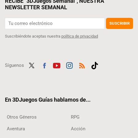
RECIBE "3DJuegos Semanal", NUESTRA
NEWSLETTER SEMANAL
SUSCRIBIR
Suscribiéndote aceptas nuestra
política de privacidad
Síguenos
Twit
Fac
Yout
Inst
RSS
Tikt
ter
ebo
ube
agra
ok
ok
m
En 3DJuegos Guías hablamos de...
Otros Géneros
RPG
Aventura
Acción