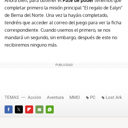
Ahora bien, para obtener el
Pase de poder
tenemos que
completar primero la misión principal "El regalo de Ealyn"
de Berna del Norte. Una vez la hayáis completado,
tendréis que acceder al correo del juego para ver la ficha
correspondiente. Cuando usemos el primero, se nos
mandará un segundo, sin embargo, después de este no
recibiremos ninguno más.
TEMAS
Acción
Aventura
MMO
PC
Lost Ark
FACEBOOK
TWITTER
FLIPBOARD
E-
WHATSAPP
MAIL